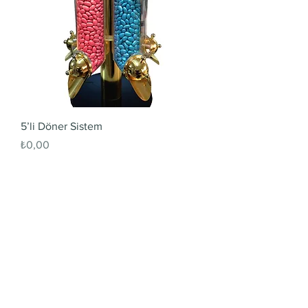
5’li Döner Sistem
Fiyat
₺0,00