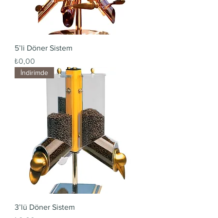
5’li Döner Sistem
Fiyat
₺0,00
İndirimde
3’lü Döner Sistem