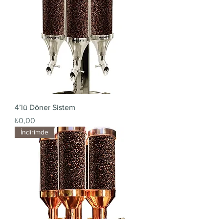
4’lü Döner Sistem
Fiyat
₺0,00
İndirimde