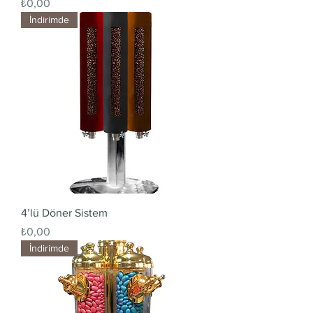
Fiyat
₺0,00
İndirimde
4’lü Döner Sistem
Fiyat
₺0,00
İndirimde