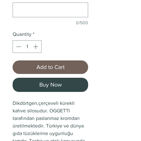
0/500
Quantity
*
Add to Cart
Buy Now
Dikdörtgen,çerçeveli kürekli
kahve silosudur. OGGETTI
tarafından paslanmaz kromdan
üretilmektedir. Türkiye ve dünya
gıda tüzüklerine uygunluğu
tamdır. Teşhir ve stok konusunda