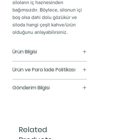
siloların iç haznesinden
bağımsızdır. Böylece, silonun içi
boş olsa dahi dolu gözükür ve
siloda hangi çeşit kahve/ürün
olduğunu anlayabilirsiniz.
Ürün Bilgisi
Renk:
Gold
Ürün ve Para İade Politikası
Ölçüleri:
20x25x60 Cm
Kapasite:
5-6 Kg
Bu, bir Ürün ve Para İadesi
Gönderim Bilgisi
Politikası. Burası, müşterilerinizin
aldıkları ürünlerden memnun
Bu, bir gönderim bilgisi. Burası,
kalmamaları durumunda ne
gönderim yöntemleri, paketleme
yapmaları gerektiğini anlatmak
ve ücretleriniz hakkında daha
için harika bir yer. Güven yaratmak
fazla bilgi vermek için harika bir
Related
ve müşterileri rahatça alışveriş
yer. Güven oluşturmak ve
yapabileceklerine ikna etmek için
müşterilerinizi sizden rahatça