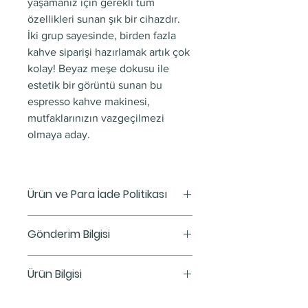
yaşamanız için gerekli tüm
özellikleri sunan şık bir cihazdır.
İki grup sayesinde, birden fazla
kahve siparişi hazırlamak artık çok
kolay! Beyaz meşe dokusu ile
estetik bir görüntü sunan bu
espresso kahve makinesi,
mutfaklarınızın vazgeçilmezi
olmaya aday.
Ürün ve Para İade Politikası
Bu, bir Ürün ve Para İadesi
Gönderim Bilgisi
Politikası. Burası, müşterilerinizin
aldıkları ürünlerden memnun
Bu, bir gönderim bilgisi. Burası,
Ürün Bilgisi
kalmamaları durumunda ne
gönderim yöntemleri, paketleme
yapmaları gerektiğini anlatmak
ve ücretleriniz hakkında daha
Yüksek performansı ve kullanımı
için harika bir yer. Güven yaratmak