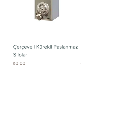
Çerçeveli Kürekli Paslanmaz
Kürekli Paslanmaz Ka
Silolar
Draje Kuruyemiş Silo
Fiyat
Fiyat
₺0,00
₺0,00