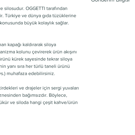
müşterilerinizin ald
ve silosudur. OGGETTI tarafından
kalmamaları durumun
Bu, bir gönderim bilg
. Türkiye ve dünya gıda tüzüklerine
anlatmak için harika
yöntemleri, paketlem
 konusunda büyük kolaylık sağlar.
müşterileri rahatça a
daha fazla bilgi verm
etmek için net bir ia
oluşturmak ve müşter
olması gerekir.
alışveriş yapabilecek
an kapağı kaldırarak siloya
gönderim politikanız
kanizma kolunu çevirerek ürün akışını
gereklidir.
 ürünü kürek sayesinde tekrar siloya
in yanı sıra her türlü taneli ürünü
vs.) muhafaza edebilirsiniz.
rdekleri ve drajeler için sergi yuvaları
haznesinden bağımsızdır. Böylece,
zükür ve siloda hangi çeşit kahve/ürün