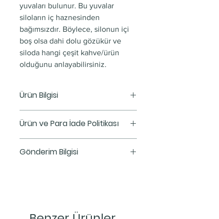
yuvaları bulunur. Bu yuvalar
siloların iç haznesinden
bağımsızdır. Böylece, silonun içi
boş olsa dahi dolu gözükür ve
siloda hangi çeşit kahve/ürün
olduğunu anlayabilirsiniz.
Ürün Bilgisi
Renk:
Gold
Ürün ve Para İade Politikası
Ölçüleri:
20x25x60 Cm
Kapasite:
5-6 Kg
Bu, bir Ürün ve Para İadesi
Gönderim Bilgisi
Politikası. Burası, müşterilerinizin
aldıkları ürünlerden memnun
Bu, bir gönderim bilgisi. Burası,
kalmamaları durumunda ne
gönderim yöntemleri, paketleme
yapmaları gerektiğini anlatmak
ve ücretleriniz hakkında daha
için harika bir yer. Güven yaratmak
fazla bilgi vermek için harika bir
Benzer Ürünler
ve müşterileri rahatça alışveriş